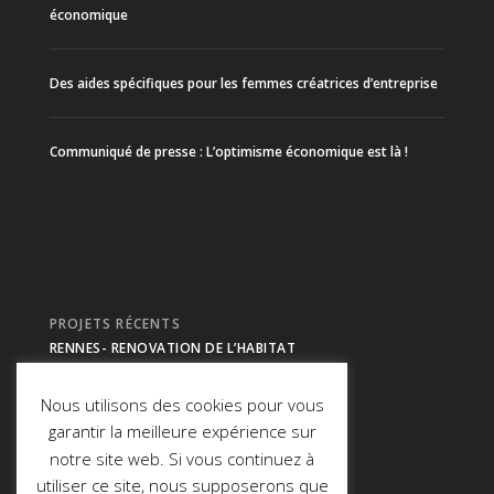
économique
Des aides spécifiques pour les femmes créatrices d’entreprise
Communiqué de presse : L’optimisme économique est là !
PROJETS RÉCENTS
RENNES- RENOVATION DE L’HABITAT
Nous utilisons des cookies pour vous
Morbihan- CHASSEUR DE TETES
garantir la meilleure expérience sur
notre site web. Si vous continuez à
REIMS- CHASSEUR DE TETES
utiliser ce site, nous supposerons que