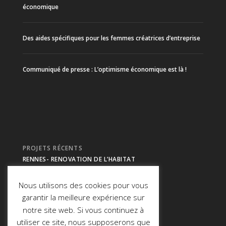
économique
Des aides spécifiques pour les femmes créatrices d’entreprise
Communiqué de presse : L’optimisme économique est là !
PROJETS RÉCENTS
RENNES- RENOVATION DE L’HABITAT
Nous utilisons des cookies pour vous
Morbihan- CHASSEUR DE TETES
garantir la meilleure expérience sur
notre site web. Si vous continuez à
REIMS- CHASSEUR DE TETES
utiliser ce site, nous supposerons que