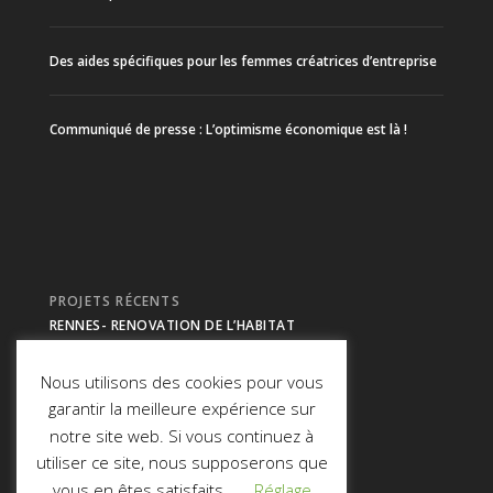
Des aides spécifiques pour les femmes créatrices d’entreprise
Communiqué de presse : L’optimisme économique est là !
PROJETS RÉCENTS
RENNES- RENOVATION DE L’HABITAT
Nous utilisons des cookies pour vous
Morbihan- CHASSEUR DE TETES
garantir la meilleure expérience sur
notre site web. Si vous continuez à
REIMS- CHASSEUR DE TETES
utiliser ce site, nous supposerons que
vous en êtes satisfaits.
Réglage