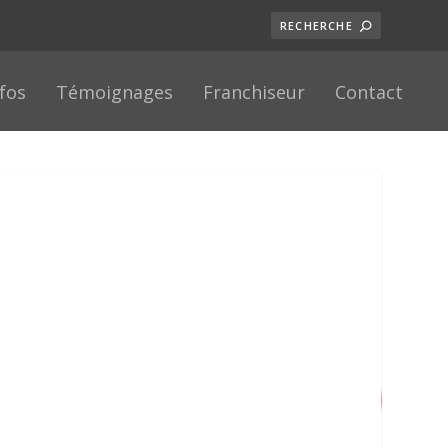
nfos
Témoignages
Franchiseur
Contact
9
/ 100