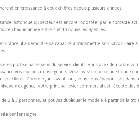
arché en croissance à deux chiffres depuis plusieurs années.
sance historique du secteur est encore “boostée” par le contexte actu
 ouvre chaque année entre 4 et 10 nouvelles agences.
n France, il a démontré sa capacité à transmettre son Savoir Faire à
ces.
us êtes porté.e par le sens du service clients. Vous avez démontré vo
naissance vos équipes d’enseignants. Vous avez en outre une bonne co
ec vos clients. Commerçant avant tout, vous vous épanouissez dans 
niveau d’exigence. Votre principal levier commercial est l’écoute des b
e 2 à 3 personnes, et pouvez dupliquer le modèle à partir de la tro
urée
par l’enseigne