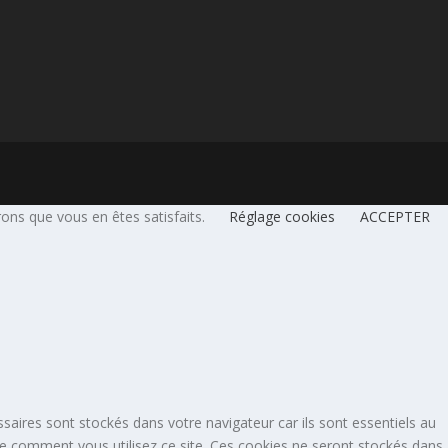
rons que vous en êtes satisfaits.
Réglage cookies
ACCEPTER
saires sont stockés dans votre navigateur car ils sont essentiels au
re comment vous utilisez ce site. Ces cookies ne seront stockés dans