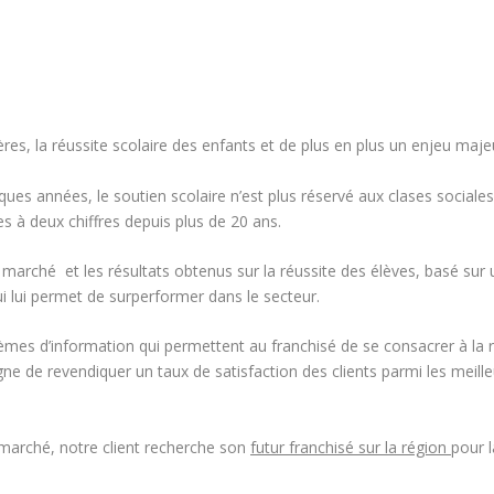
res, la réussite scolaire des enfants et de plus en plus un enjeu majeu
ques années, le soutien scolaire n’est plus réservé aux clases socia
s à deux chiffres depuis plus de 20 ans.
u marché et les résultats obtenus sur la réussite des élèves, basé su
qui lui permet de surperformer dans le secteur.
stèmes d’information qui permettent au franchisé de se consacrer à l
gne de revendiquer un taux de satisfaction des clients parmi les meill
n marché, notre client recherche son
futur franchisé sur la région
pour l