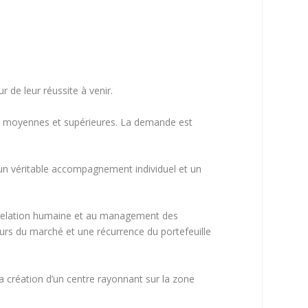
Score SEO
r de leur réussite à venir.
les moyennes et supérieures. La demande est
r un véritable accompagnement individuel et un
a relation humaine et au management des
eurs du marché et une récurrence du portefeuille
a création d’un centre rayonnant sur la zone