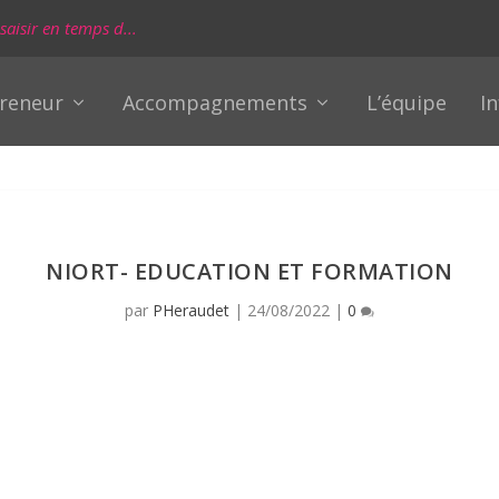
aisir en temps d...
reneur
Accompagnements
L’équipe
I
NIORT- EDUCATION ET FORMATION
par
PHeraudet
|
24/08/2022
|
0