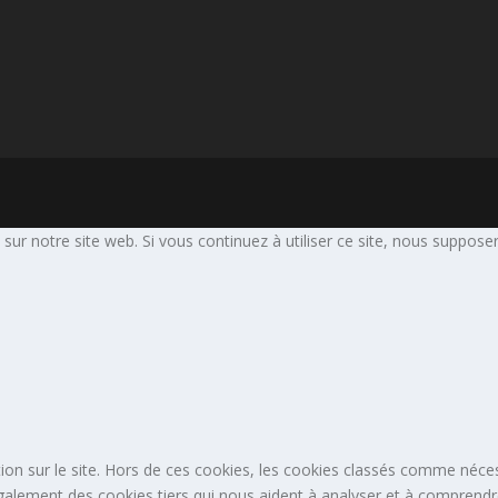
sur notre site web. Si vous continuez à utiliser ce site, nous suppose
tion sur le site. Hors de ces cookies, les cookies classés comme néces
également des cookies tiers qui nous aident à analyser et à comprend