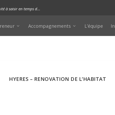
té à saisir en temps d...
reneur
Accompagnements
L’équipe
I
HYERES – RENOVATION DE L’HABITAT