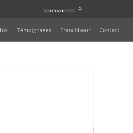
nfos
Témoignages
Franchiseur
Contact
7