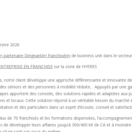
stre 2026
e) partenaire Dirigeant(e) franchisé(e)
de business unit dans le secteur 
ENTREPRISE EN FRANCHISE
sur la zone de HYERES
, notre client développe une approche différenciante et innovante de c
 des séniors et des personnes à mobilité réduite, . Appuyés par une g
uipes apportent des conseils, des solutions rapides et adaptées aux 
ions et locaux. Cette solution répond à un véritable besoin du marché 
itation et des particuliers dans un esprit d’écoute, conseil et satisfac
lus de 70 franchisés et les formations dispensées, l’accompagnement
s de développer leurs affaires jusqu’à 300/400 k€ de CA et à moindre
s’il ne sont pas issus du métier.