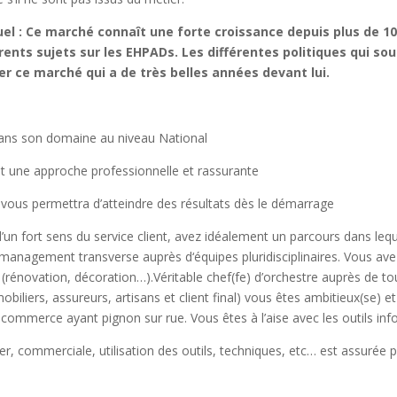
el : Ce marché connaît une forte croissance depuis plus de 1
érents sujets sur les EHPADs. Les différentes politiques qui so
r ce marché qui a de très belles années devant lui.
dans son domaine au niveau National
t une approche professionnelle et rassurante
 vous permettra d’atteindre des résultats dès le démarrage
’un fort sens du service client, avez idéalement un parcours dans le
management transverse auprès d‘équipes pluridisciplinaires. Vous ave
t (rénovation, décoration…).Véritable chef(fe) d’orchestre auprès de t
iliers, assureurs, artisans et client final) vous êtes ambitieux(se) e
e commerce ayant pignon sur rue. Vous êtes à l’aise avec les outils in
r, commerciale, utilisation des outils, techniques, etc… est assurée p